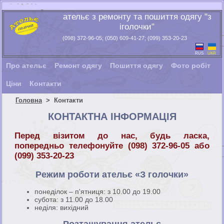
ательє з ремонту та пошиття одягу "з
іголочки"
(098) 372-96-05; (050) 609-41-27; (099) 353-20-23
RUS
UKR
Про ательє
Ремонт одягу
Пошиття одягу
Фото робіт
Ціни
Контакти
Головна
>
Контакти
КОНТАКТНА ІНФОРМАЦІЯ
Перед візитом до нас, будь ласка,
попередньо
телефонуйте (098) 372-96-05 або
(099) 353-20-23
Режим роботи ательє «З голочки»
понеділок – п'ятниця: з 10.00 до 19.00
субота: з 11.00 до 18.00
неділя: вихідний