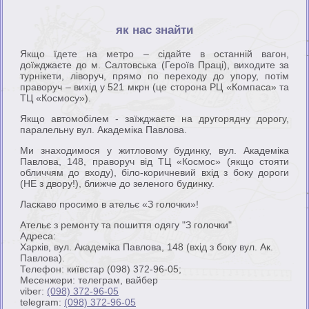
як нас знайти
Якщо їдете на метро – сідайте в останній вагон,
доїжджаєте до м. Салтовська (Героїв Праці), виходите за
турнікети, ліворуч, прямо по переходу до упору, потім
праворуч – вихід у 521 мкрн (це сторона РЦ «Компаса» та
ТЦ «Космосу»).
Якщо автомобілем - заїжджаєте на другорядну дорогу,
паралельну вул. Академіка Павлова.
Ми знаходимося у житловому будинку, вул. Академіка
Павлова, 148, праворуч від ТЦ «Космос» (якщо стояти
обличчям до входу), біло-коричневий вхід з боку дороги
(НЕ з двору!), ближче до зеленого будинку.
Ласкаво просимо в ательє «З голочки»!
Ательє з ремонту та пошиття одягу "З голочки"
Адреса:
Харків
,
вул. Академіка Павлова, 148 (вхід з боку вул. Ак.
Павлова)
.
Телефон: київстар
(098) 372-96-05
;
Месенжери: телеграм, вайбер
viber:
(098) 372-96-05
telegram:
(098) 372-96-05